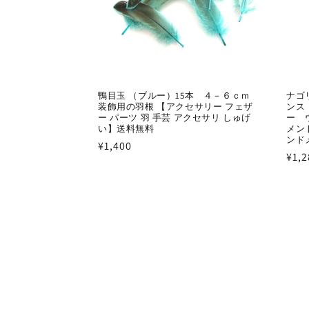
鴨目玉 （ブルー）15本 ４－６ｃｍ
ナゴ
装飾用の羽根 【アクセサリー フェザ
ンス
ー パーツ 羽 手芸 アクセサリ しゅげ
ー 
い】送料無料
メン
ンド
通
¥1,400
通
¥1,2
常
常
価
価
格
格