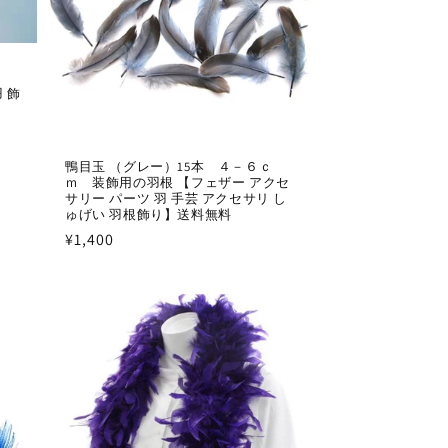
本
 飾
鴨目玉 （グレー）15本 ４－６ｃ
ｍ 装飾用の羽根 【フェザー アクセ
サリー パーツ 羽 手芸 アクセサリ し
ゅげい 羽根飾り】送料無料
通
¥1,400
常
価
格