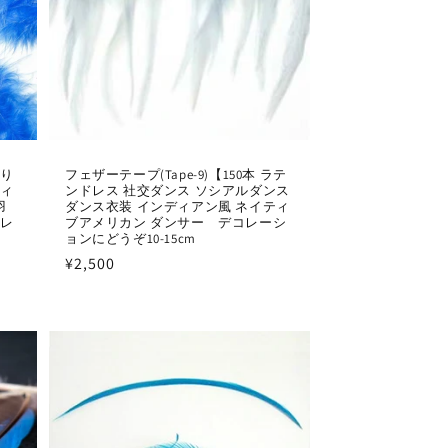
飾り
フェザーテープ(Tape-9)【150本 ラテ
ィ
ンドレス 社交ダンス ソシアルダンス
羽
ダンス衣装 インディアン風 ネイティ
ドレ
ブアメリカン ダンサー デコレーシ
ョンにどうぞ10-15cm
通
¥2,500
常
価
格