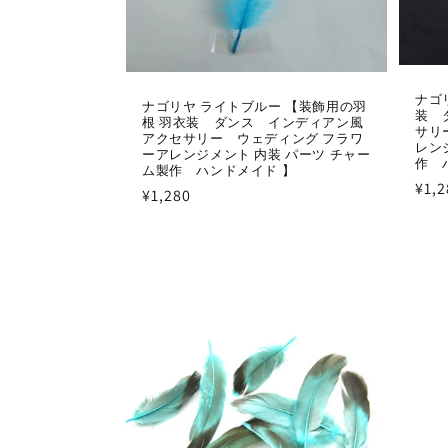
ナゴ
ナゴリヤ ライトブルー 【装飾用の羽
装 
根 羽衣装 ダンス インディアン風
サリ
アクセサリー ウェディング フラワ
レン
ーアレンジメント 内装 パーツ チャー
作 
ム製作 ハンドメイド 】
通
¥1,2
通
¥1,280
常
常
価
価
格
格