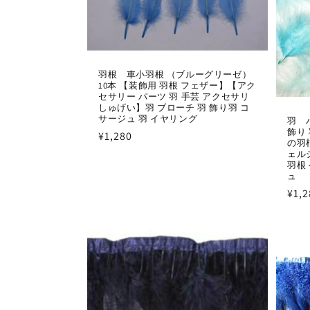
:
羽根 車小羽根 （ブルーグリーゼ）
10本 【装飾用 羽根 フェザー】【アク
セサリー パーツ 羽 手芸 アクセサリ
しゅげい】羽 ブローチ 羽 飾り羽 コ
サージュ 羽 イヤリング
羽 
飾り
通
¥1,280
の羽
常
ェル
羽根
価
ュ
格
通
¥1,2
常
価
格