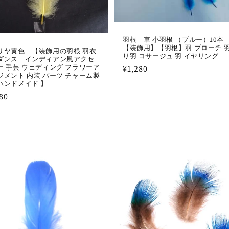
羽根 車 小羽根 （ブルー）10
【装飾用】【羽根】羽 ブローチ 羽
リヤ黄色 【装飾用の羽根 羽衣
り羽 コサージュ 羽 イヤリング
ダンス インディアン風アクセ
ー 手芸 ウェディング フラワーア
通
¥1,280
ジメント 内装 パーツ チャーム製
常
ハンドメイド 】
価
80
格