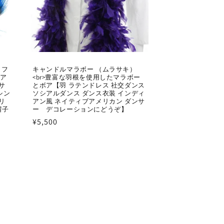
 フ
キャンドルマラボー （ムラサキ）
ルア
<br>豊富な羽根を使用したマラボー
サ
とボア【羽 ラテンドレス 社交ダンス
シン
ソシアルダンス ダンス衣装 インディ
リ
アン風 ネイティブアメリカン ダンサ
帽子
ー デコレーションにどうぞ】
通
¥5,500
常
価
格