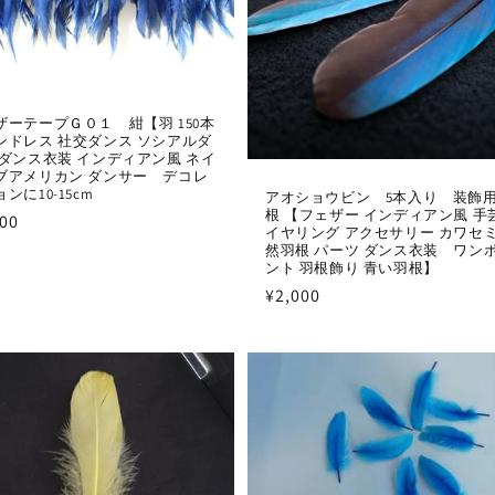
ザーテープＧ０１ 紺【羽 150本
ンドレス 社交ダンス ソシアルダ
 ダンス衣装 インディアン風 ネイ
ブアメリカン ダンサー デコレ
ンに10-15cm
アオショウビン 5本入り 装飾用
根 【フェザー インディアン風 手
500
イヤリング アクセサリー カワセミ
然羽根 パーツ ダンス衣装 ワン
ント 羽根飾り 青い羽根】
通
¥2,000
常
価
格