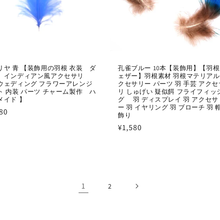
リヤ 青 【装飾用の羽根 衣装 ダ
孔雀ブルー 10本【装飾用】【羽根
 インディアン風アクセサリ
ェザー】羽根素材 羽根マテリア
ウェディング フラワーアレンジ
クセサリー パーツ 羽 手芸 アクセ
ト 内装 パーツ チャーム製作 ハ
リ しゅげい 疑似餌 フライフィッ
メイド 】
グ 羽 ディスプレイ 羽 アクセサ
ー 羽 イヤリング 羽 ブローチ 羽 
80
飾り
通
¥1,580
常
価
格
1
2