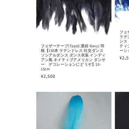
フェ
ラテ
ンス
ティ
フェザーテープ(Tape2 濃紺 Navy) 羽
ーショ
根【150本 ラテンドレス 社交ダンス
ソシアルダンス ダンス衣装 インディ
通
¥2,
アン風 ネイティブアメリカン ダンサ
常
ー デコレーションにどうぞ】10-
15cm
価
通
¥2,500
格
常
価
格