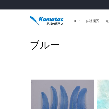
コンテ
ンツに
進む
TOP
会社概要
コ
ブルー
レ
ク
シ
ョ
ン