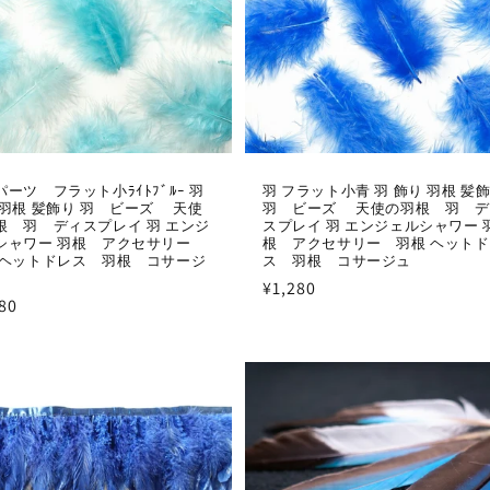
パーツ フラット小ﾗｲﾄﾌﾞﾙｰ 羽
羽 フラット小青 羽 飾り 羽根 髪
 羽根 髪飾り 羽 ビーズ 天使
羽 ビーズ 天使の羽根 羽 デ
根 羽 ディスプレイ 羽 エンジ
スプレイ 羽 エンジェルシャワー 
シャワー 羽根 アクセサリー
根 アクセサリー 羽根 ヘット
 ヘットドレス 羽根 コサージ
ス 羽根 コサージュ
通
¥1,280
80
常
価
格