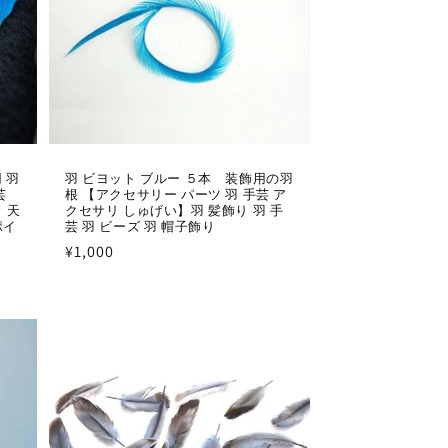
 羽
羽 ビヨット ブルー ５本 装飾用の羽
芸
根 【アクセサリー パーツ 羽 手芸 ア
 天
クセサリ しゅげい】羽 髪飾り 羽 手
ポイ
芸 羽 ビーズ 羽 帽子飾り
通
¥1,000
常
価
格