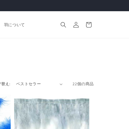
ロ
カ
グ
ー
羽について
イ
ト
ン
替え:
22個の商品