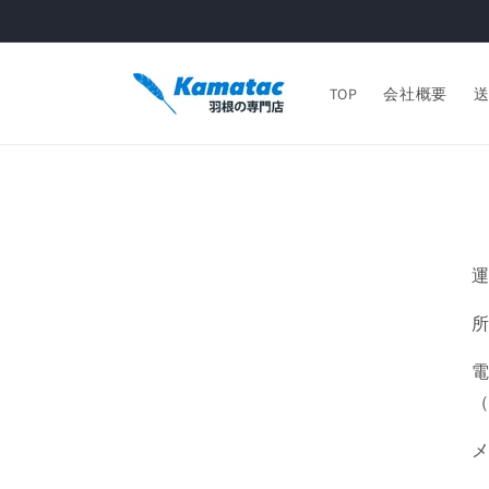
コンテ
ンツに
進む
TOP
会社概要
所
電
（
メ