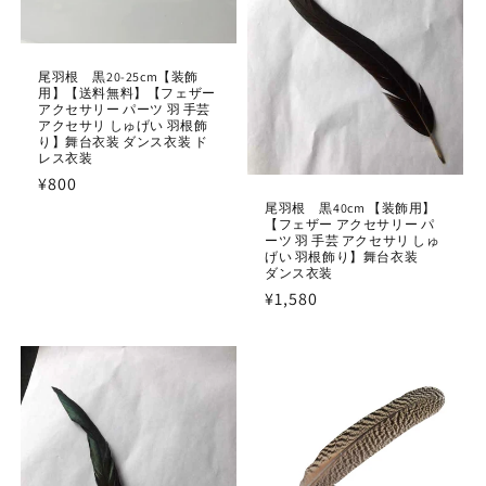
尾羽根 黒20-25cm【装飾
用】【送料無料】【フェザー
アクセサリー パーツ 羽 手芸
アクセサリ しゅげい 羽根飾
り】舞台衣装 ダンス衣装 ド
レス衣装
通
¥800
常
尾羽根 黒40cm 【装飾用】
【フェザー アクセサリー パ
価
ーツ 羽 手芸 アクセサリ しゅ
げい 羽根飾り】舞台衣装
格
ダンス衣装
通
¥1,580
常
価
格