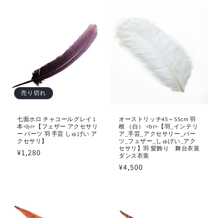
価
価
格
格
売り切れ
七面ホロ チャコールグレイ 1
オーストリッチ45～55cm 羽
本<br>【フェザー アクセサリ
根 （白） <br>【羽_インテリ
ー パーツ 羽 手芸 しゅげい ア
ア_手芸_アクセサリー_パー
クセサリ】
ツ_フェザー_しゅげい_アク
セサリ】羽 髪飾り 舞台衣装
通
¥1,280
ダンス衣装
常
通
¥4,500
価
常
格
価
格