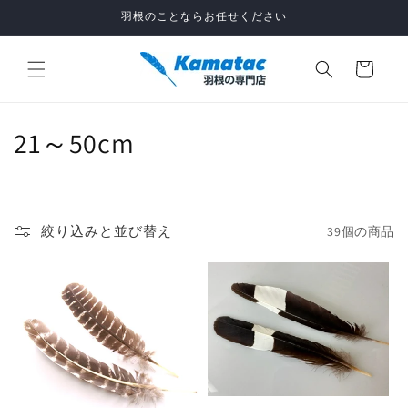
コンテ
羽根のことならお任せください
ンツに
進む
カ
ー
ト
コ
21～50cm
レ
ク
絞り込みと並び替え
39個の商品
シ
ョ
ン
: