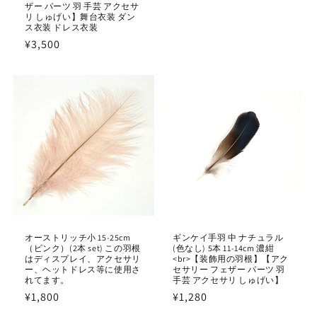
常
ザー パーツ 羽 手芸 アクセサ
リ しゅげい】舞台衣装 ダン
価
ス衣装 ドレス衣装
格
通
¥3,500
常
価
格
オーストリッチ小 15-25cm
ギンケイ手羽 中 ナチュラル
（ピンク）(2本 set) この羽根
(色なし) 5本 11-14cm 濃紺
はディスプレイ、アクセサリ
<br>【装飾用の羽根】【アク
ー、ヘットドレス等に使用さ
セサリー フェザー パーツ 羽
れてます。
手芸 アクセサリ しゅげい】
通
¥1,800
通
¥1,280
常
常