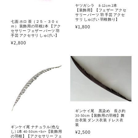
ヤツガシラ 8-12cm 2本
【装飾用】【フェザー アクセ
サリー パーツ 羽 手芸 アクセ
サリ しゅげい 羽根飾り】
七面 ホロ 茶（２５－３０ｃ
通
¥1,800
ｍ） 装飾用の羽根2本 【アク
セサリー フェザー パーツ 羽
常
手芸 アクセサリ しゅげい】
価
通
¥2,800
格
常
価
格
ギンケイ尾 黒染め 長さ約
30-50cm【装飾用の羽根】舞
台衣装 ダンス衣装 ドレス衣
装
ギンケイ尾 ナチュラル(色な
通
¥2,500
し) 1本 40-50cm <br>【装飾用
の羽根】【アクセサリー フェ