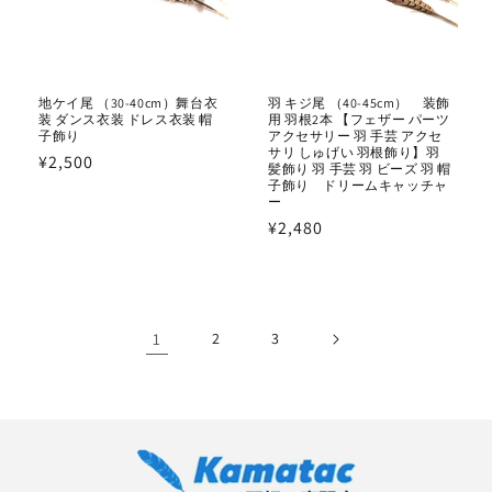
地ケイ尾 （30-40cm）舞台衣
羽 キジ尾 （40-45cm） 装飾
装 ダンス衣装 ドレス衣装 帽
用 羽根2本 【フェザー パーツ
子飾り
アクセサリー 羽 手芸 アクセ
サリ しゅげい 羽根飾り】羽
通
¥2,500
髪飾り 羽 手芸 羽 ビーズ 羽 帽
常
子飾り ドリームキャッチャ
ー
価
通
¥2,480
格
常
価
格
1
2
3