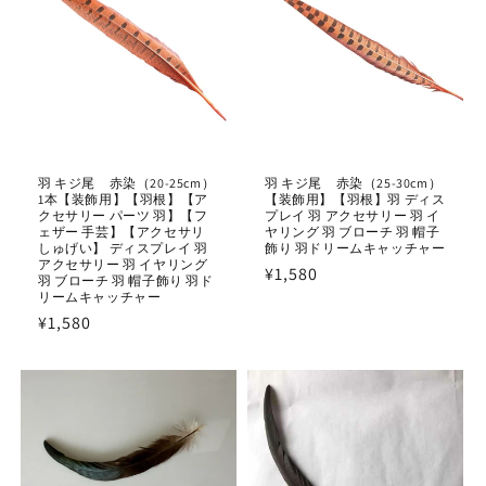
羽 キジ尾 赤染（20-25cm）
羽 キジ尾 赤染（25-30cm）
1本【装飾用】【羽根】【ア
【装飾用】【羽根】羽 ディス
クセサリー パーツ 羽】【フ
プレイ 羽 アクセサリー 羽 イ
ェザー 手芸】【アクセサリ
ヤリング 羽 ブローチ 羽 帽子
しゅげい】 ディスプレイ 羽
飾り 羽ドリームキャッチャー
アクセサリー 羽 イヤリング
通
¥1,580
羽 ブローチ 羽 帽子飾り 羽ド
リームキャッチャー
常
通
¥1,580
価
常
格
価
格