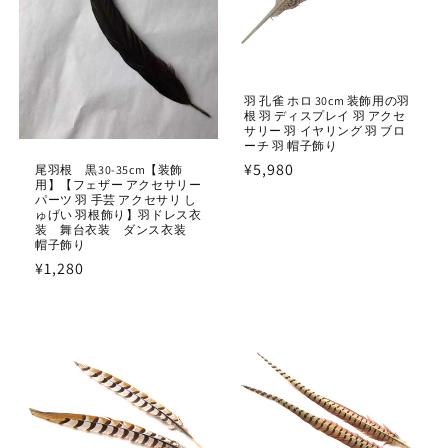
羽 孔雀 ホロ 30cm 装飾用の羽
根 羽 ディスプレイ 羽 アクセ
サリー 羽 イヤリング 羽 ブロ
ーチ 羽 帽子飾り
通
¥5,980
尾羽根 黒30-35cm【装飾
用】【フェザー アクセサリー
常
パーツ 羽 手芸 アクセサリ し
ゅげい 羽根飾り】羽ドレス衣
価
装 舞台衣装 ダンス衣装
格
帽子飾り
通
¥1,280
常
価
格