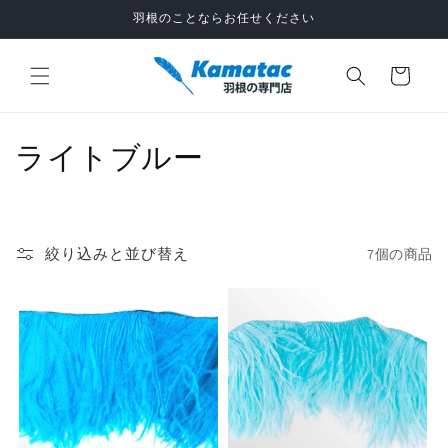
コンテ
羽根のことならお任せください
ンツに
進む
カ
ー
ト
コ
ライトブルー
レ
ク
絞り込みと並び替え
7個の商品
シ
ョ
ン
: