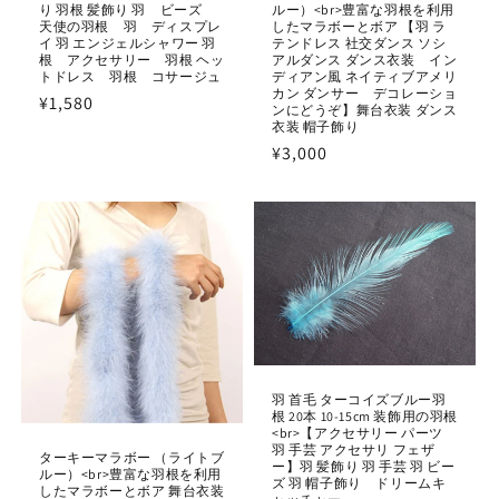
り 羽根 髪飾り 羽 ビーズ
ルー）<br>豊富な羽根を利用
天使の羽根 羽 ディスプレ
したマラボーとボア 【羽 ラ
イ 羽 エンジェルシャワー 羽
テンドレス 社交ダンス ソシ
根 アクセサリー 羽根 ヘッ
アルダンス ダンス衣装 イン
トドレス 羽根 コサージュ
ディアン風 ネイティブアメリ
カン ダンサー デコレーショ
通
¥1,580
ンにどうぞ】舞台衣装 ダンス
常
衣装 帽子飾り
通
¥3,000
価
常
格
価
格
羽 首毛 ターコイズブルー羽
根 20本 10-15cm 装飾用の羽根
<br>【アクセサリー パーツ
羽 手芸 アクセサリ フェザ
ターキーマラボー （ライトブ
ー】羽 髪飾り 羽 手芸 羽 ビー
ルー）<br>豊富な羽根を利用
ズ 羽 帽子飾り ドリームキ
したマラボーとボア 舞台衣装