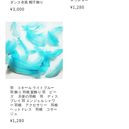
ャッチャー
ダンス衣装 帽子飾り
通
¥1,280
通
¥3,000
常
常
価
価
格
格
羽 コキール ライトブルー
羽 飾り 羽根 髪飾り 羽 ビー
ズ 天使の羽根 羽 ディス
プレイ 羽 エンジェルシャワ
ー 羽根 アクセサリー 羽根
ヘットドレス 羽根 コサー
ジュ
通
¥1,280
常