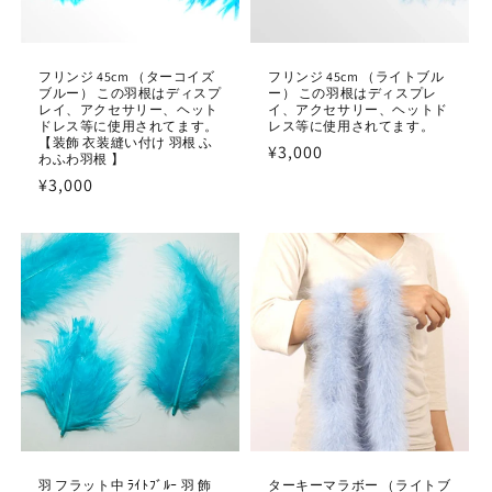
フリンジ 45cm （ターコイズ
フリンジ 45cm （ライトブル
ブルー） この羽根はディスプ
ー） この羽根はディスプレ
レイ、アクセサリー、ヘット
イ、アクセサリー、ヘットド
ドレス等に使用されてます。
レス等に使用されてます。
【装飾 衣装縫い付け 羽根 ふ
通
¥3,000
わふわ羽根 】
常
通
¥3,000
価
常
格
価
格
羽 フラット中 ﾗｲﾄﾌﾞﾙｰ 羽 飾
ターキーマラボー （ライトブ