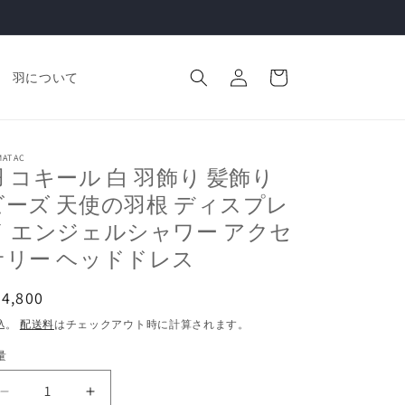
ロ
カ
グ
ー
羽について
イ
ト
ン
MATAC
羽 コキール 白 羽飾り 髪飾り
ビーズ 天使の羽根 ディスプレ
イ エンジェルシャワー アクセ
サリー ヘッドドレス
通
54,800
常
込。
配送料
はチェックアウト時に計算されます。
価
量
格
羽
羽