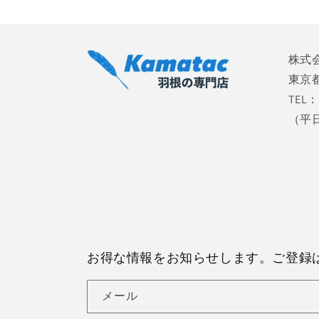
デ
ィ
ア
(2)
株式
を
開
東京都
く
TEL：
（平日 
お得な情報をお知らせします。ご登録
メール