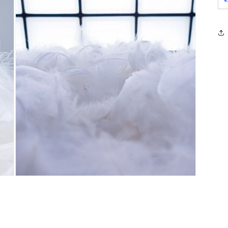
モ
ー
ダ
ル
で
メ