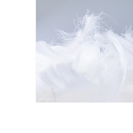
ー
ダ
ル
で
メ
デ
ィ
ア
(1)
を
開
く
モ
ー
ダ
ル
で
メ