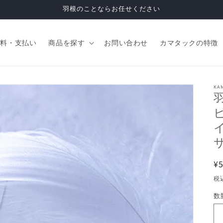
羽根のことならお任せください
送料・支払い
商品を探す
お問い合わせ
カマタックの特徴
KA
¥
税
数
数
量