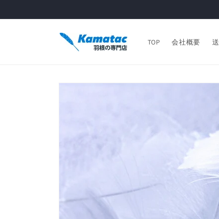
コンテ
ンツに
進む
TOP
会社概要
商品情
報にス
キップ