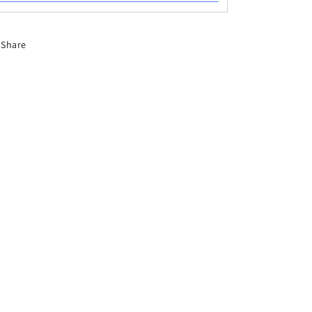
根
根
デ
デ
ィ
ィ
Share
ス
ス
プ
プ
レ
レ
イ
イ
エ
エ
ン
ン
ジ
ジ
ェ
ェ
ル
ル
シ
シ
ャ
ャ
ワ
ワ
ー
ー
ア
ア
ク
ク
セ
セ