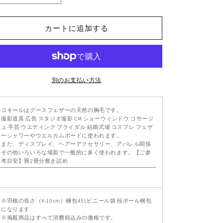
コ
コ
キ
キ
カートに追加する
ー
ー
ル
ル
白
白
羽
羽
飾
飾
別のお支払い方法
り
り
髪
髪
コキールはグースフェザーの天然の胸毛です。
飾
飾
撮影道具 広告 スタジオ撮影 CM ショーウィンドウ コサージ
ュ 手芸 ウエディング ブライダル 結婚式場 コスプレ フェザ
り
り
ーシャワーやウエルカムボードに使われます。
ビ
ビ
また、ディスプレイ、ヘアーアクセサリー、アパレル関係
ー
ー
その他いろいろな場面で一般的に多く使われます。【ご参
考目安】畳2畳分敷き詰め
ズ
ズ
天
天
使
使
の
の
※羽根の長さ（4-10cm）梱包45Lビニール袋 段ボール梱包
になります
羽
羽
※掲載商品はすべて消費税込みの価格です。