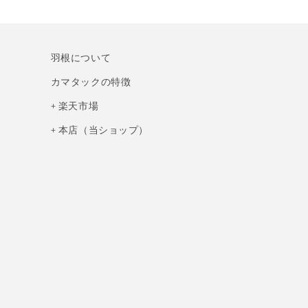
サ
サ
リ
リ
ー
ー
ヘ
ヘ
羽根について
ッ
ッ
カマタックの特徴
ド
ド
ド
+ 楽天市場
ド
レ
レ
+ 本店（当ショップ）
ス
ス
の
の
数
数
量
量
を
を
減
増
ら
や
す
す